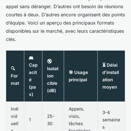
appel sans déranger. D’autres ont besoin de réunions
courtes à deux. D’autres encore organisent des points
d’équipe. Voici un aperçu des principaux formats
disponibles sur le marché, avec leurs caractéristiques
clés.
👥
🔇
Cap
⏳ Délai
🔍
Isolat
acit
🎯 Usage
d'install
For
ion
é
principal
ation
mat
cible
(pa
moyen
(dB)
x)
Indi
Appels,
3-4
vid
25-
visio,
1
semaine
uell
30
tâches
s
e
focalisées