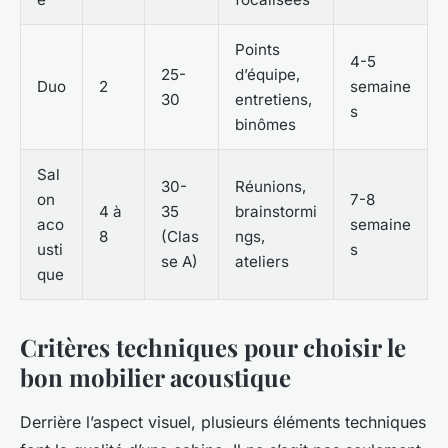
Points
4-5
25-
d’équipe,
Duo
2
semaine
30
entretiens,
s
binômes
Sal
30-
Réunions,
on
7-8
4 à
35
brainstormi
aco
semaine
8
(Clas
ngs,
usti
s
se A)
ateliers
que
Critères techniques pour choisir le
bon mobilier acoustique
Derrière l’aspect visuel, plusieurs éléments techniques