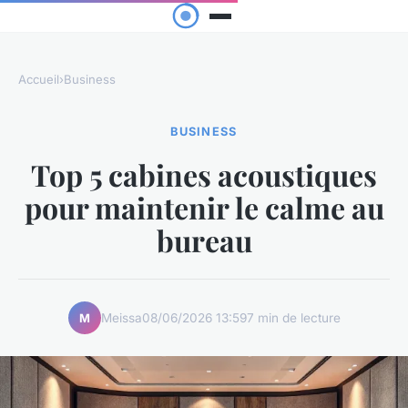
Accueil
›
Business
BUSINESS
Top 5 cabines acoustiques
pour maintenir le calme au
bureau
Meissa
08/06/2026 13:59
7 min de lecture
M