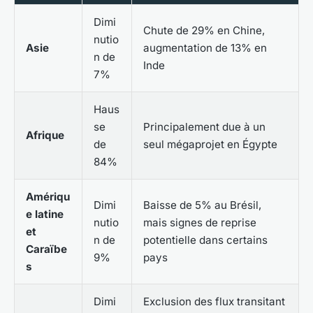
Dimi
Chute de 29% en Chine,
nutio
Asie
augmentation de 13% en
n de
Inde
7%
Haus
se
Principalement due à un
Afrique
de
seul mégaprojet en Égypte
84%
Amériqu
Dimi
Baisse de 5% au Brésil,
e latine
nutio
mais signes de reprise
et
n de
potentielle dans certains
Caraïbe
9%
pays
s
Dimi
Exclusion des flux transitant