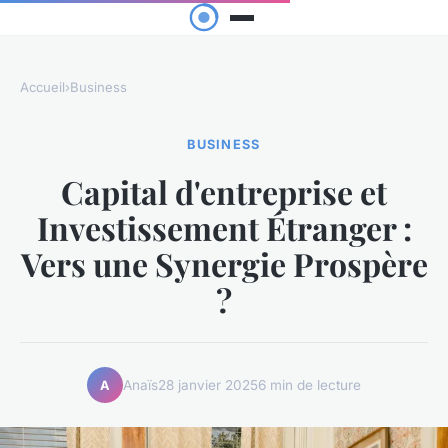
Accueil
›
Business
BUSINESS
Capital d'entreprise et
Investissement Étranger :
Vers une Synergie Prospère
?
Anaïs
28 janvier 2025
6 min de lecture
A