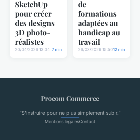
SketchUp
de
pour créer
formations
des designs
adaptées au
3D photo-
handicap au
réalistes
travail
20/04/2026 13:34
7 min
26/03/2026 15:50
12 min
Procom Commerce
“S'instruire pour ne plus simplement subir.”
Mentions légales
Contact