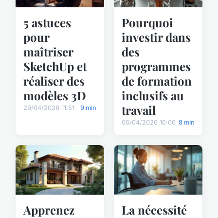
5 astuces
Pourquoi
pour
investir dans
maîtriser
des
SketchUp et
programmes
réaliser des
de formation
modèles 3D
inclusifs au
travail
29/04/2026 11:51
9 min
06/04/2026 16:06
8 min
Apprenez
La nécessité