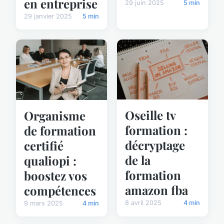
en entreprise
29 juin 2025
5 min
29 janvier 2025
5 min
Oseille tv
Organisme
formation :
de formation
décryptage
certifié
de la
qualiopi :
formation
boostez vos
amazon fba
compétences
8 avril 2025
4 min
9 mars 2025
4 min