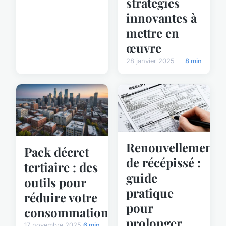
stratégies
innovantes à
mettre en
œuvre
28 janvier 2025
8 min
Renouvellement
Pack décret
de récépissé :
tertiaire : des
guide
outils pour
pratique
réduire votre
pour
consommation
prolonger
17 novembre 2025
6 min