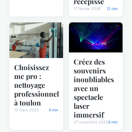
récépissé
17 février 2026
12 min
Créez des
Choisissez
souvenirs
mc pro :
inoubliables
nettoyage
avec un
professionnel
spectacle
à toulon
laser
13 mars 2025
4 min
immersif
27 novembre 2025
8 min