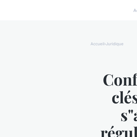
A
Accueil
›
Juridique
Conf
clé
s"
régul