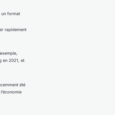
s un format
mer rapidement
 exemple,
 en 2021, et
 récemment été
 l’économie