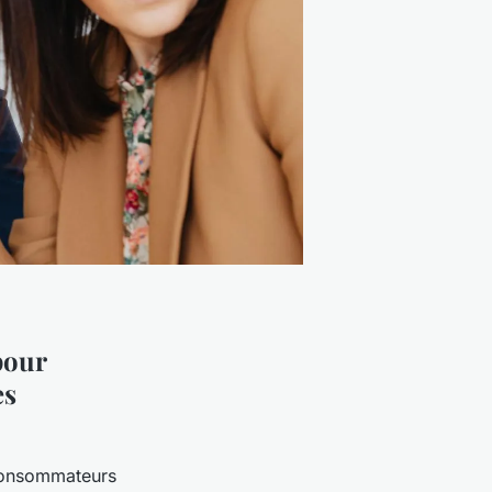
pour
es
 consommateurs