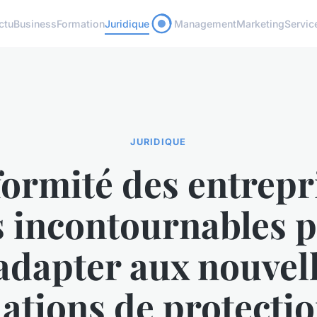
ctu
Business
Formation
Juridique
Management
Marketing
Servic
JURIDIQUE
ormité des entrepri
s incontournables 
adapter aux nouvel
ations de protecti