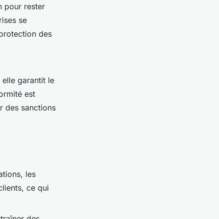
n pour rester
rises se
protection des
elle garantit le
ormité est
er des sanctions
tions, les
lients, ce qui
traîner des