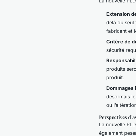
La nouvelle PLD
Extension de
delà du seul 
fabricant et 
Critère de d
sécurité requ
Responsabili
produits sero
produit.
Dommages i
désormais le
ou l’altérati
Perspectives d’a
La nouvelle PLD 
également peser 