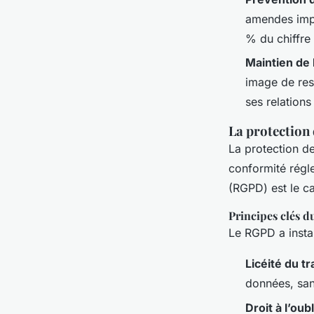
amendes impo
% du chiffre 
Maintien de 
image de resp
ses relations
La protection
La protection de
conformité régl
(RGPD) est le c
Principes clés 
Le RGPD a instau
Licéité du t
données, san
Droit à l’oubl