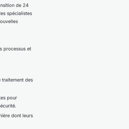
ansition de 24
des spécialistes
nouvelles
rs processus et
e traitement des
tes pour
écurité.
nière dont leurs