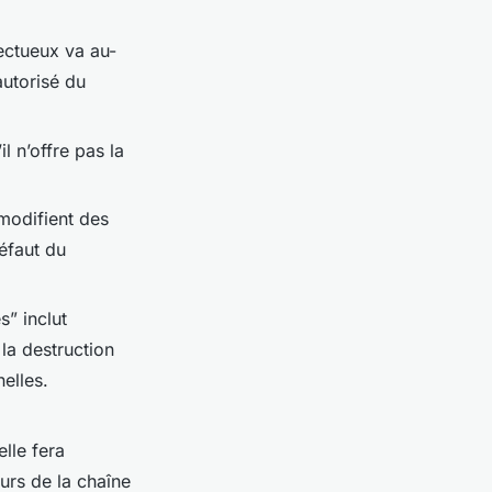
ectueux va au-
autorisé du
 n’offre pas la
 modifient des
défaut du
” inclut
la destruction
nelles.
lle fera
urs de la chaîne