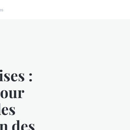
es
ses :
pour
les
on des